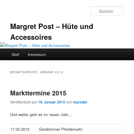
Zum
Zum
primären
sekundären
Such
Inhalt
Inhalt
springen
springen
Margret Post – Hüte und
Accessoires
Hauptmenü
Start
Impressum
MONATSARCHIV:
JANUAR 2015
Markttermine 2015
Veröffentlicht am
19. Januar 2015
von
maredel
Und weiter geht es im neuen Jahr…
17.02.2015
Gerabronner Pferdemarkt