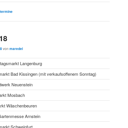
termine
18
18
von
maredel
tagsmarkt Langenburg
markt Bad Kissingen (mit verkaufsoffenem Sonntag)
dwerk Neuenstein
rkt Mosbach
arkt Wäschenbeuren
artenmesse Arnstein
markt Schweinfurt