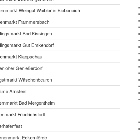
rnmarkt Weingut Waibler in Siebeneich
tenmarkt Frammersbach
lingsmarkt Bad Kissingen
lingsmarkt Gut Emkendorf
tenmarkt Klappschau
nloher Genießerdorf
ngstmarkt Wäschenbeuren
ame Arnstein
ernmarkt Bad Mergentheim
nmarkt Friedrichstadt
rhafenfest
rnenmarkt Eckernförde