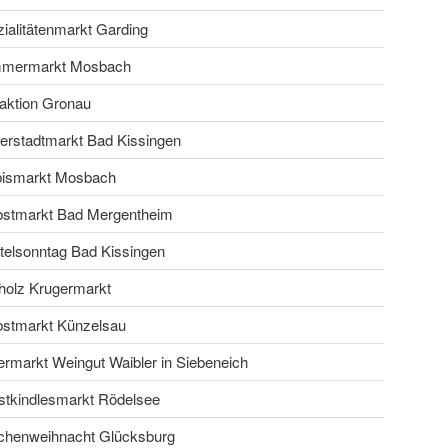
ialitätenmarkt Garding
mermarkt Mosbach
aktion Gronau
erstadtmarkt Bad Kissingen
bismarkt Mosbach
bstmarkt Bad Mergentheim
elsonntag Bad Kissingen
holz Krugermarkt
bstmarkt Künzelsau
rmarkt Weingut Waibler in Siebeneich
stkindlesmarkt Rödelsee
chenweihnacht Glücksburg