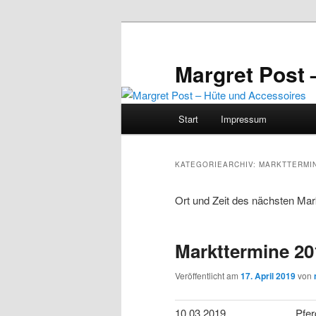
Zum
Zum
primären
sekundären
Inhalt
Inhalt
Margret Post 
springen
springen
Hauptmenü
Start
Impressum
KATEGORIEARCHIV:
MARKTTERMI
Ort und Zeit des nächsten Mar
Markttermine 20
Veröffentlicht am
17. April 2019
von
10.03.2019
Pfe