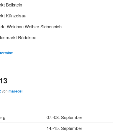
kt Beilstein
rkt Künzelsau
kt Weinbau Weibler Siebeneich
dlesmarkt Rödelsee
termine
13
2
von
maredel
erg
07.-08. September
14.-15. September