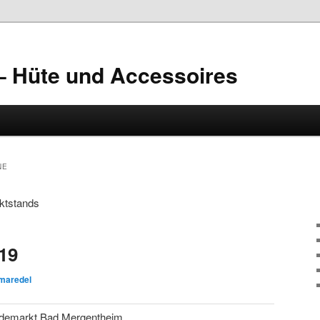
– Hüte und Accessoires
NE
ktstands
19
maredel
rdemarkt Bad Mergentheim