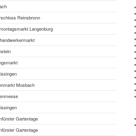
ach
schloss Reinsbronn
montagsmarkt Langenburg
handwerkermarkt
stein
ingsmarkt
issingen
enmarkt Mosbach
kenmesse
issingen
nfürster Gartentage
nfürster Gartentage