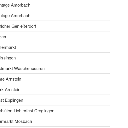
ntage Amorbach
ntage Amorbach
loher Genießerdorf
gen
ermarkt
issingen
stmarkt Wäschenbeuren
e Arnstein
rk Arnstein
est Epplingen
blüten-Lichterfest Creglingen
ermarkt Mosbach