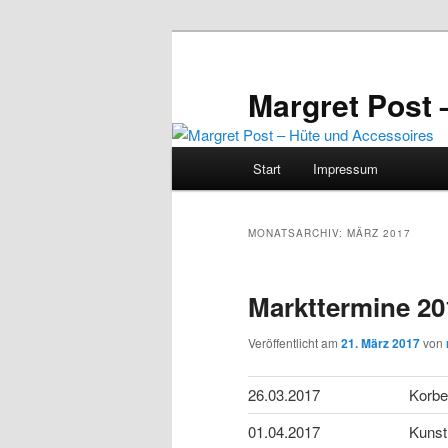
Zum
Zum
primären
sekundären
Inhalt
Inhalt
Margret Post 
springen
springen
Hauptmenü
Start
Impressum
MONATSARCHIV:
MÄRZ 2017
Markttermine 20
Veröffentlicht am
21. März 2017
von
26.03.2017
Korbe
01.04.2017
Kunst